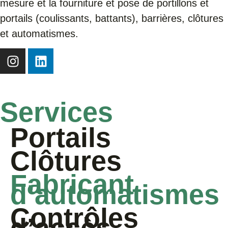
mesure et la fourniture et pose de portillons et
portails (coulissants, battants), barrières, clôtures
et automatismes.
Services
Portails
Clôtures
Fabricant
d’automatismes
Contrôles