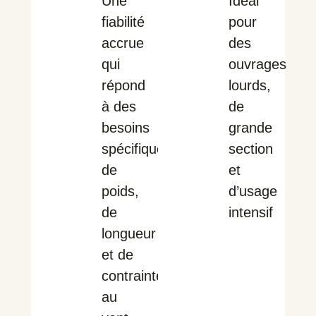
Une
Idéal
fiabilité
pour
accrue
des
qui
ouvrages
répond
lourds,
à des
de
besoins
grande
spécifiques
section
de
et
poids,
d’usage
de
intensif
longueur
et de
contrainte
au