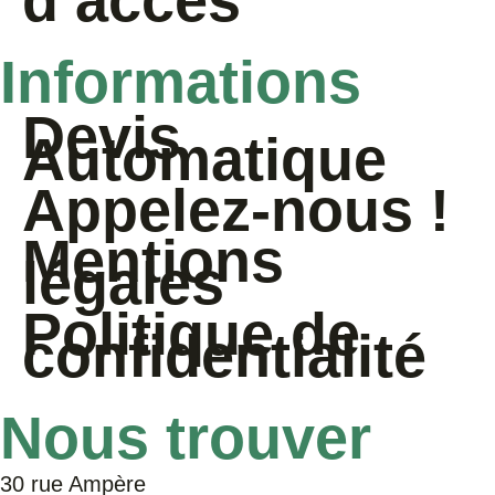
d’accès
Informations
Devis
Automatique
Appelez-nous !
Mentions
légales
Politique de
confidentialité
Nous trouver
30 rue Ampère